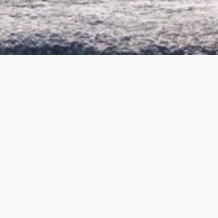
Minigolf
På havnepromenaden ligger Kronborg Minigolf. En 12-
hullers adventure bane opført i 2020 i et maritimt tema.
Med udsigt over Helsingør Nordhavn og kig til
Helsingborg giver vi jer her mulighed for en hyggelig
stund med et godt gammeldags slag minigolf. Kommer I
minimum fem personer sammen, giver vi en stor softice
til vinderen, serveret fra vores minigolfhus. Her tilbyder
vi den lækreste gourmetis fra Kastberg. Her kan
varianterne nutella-kiks, konge eskimo eller nougat-