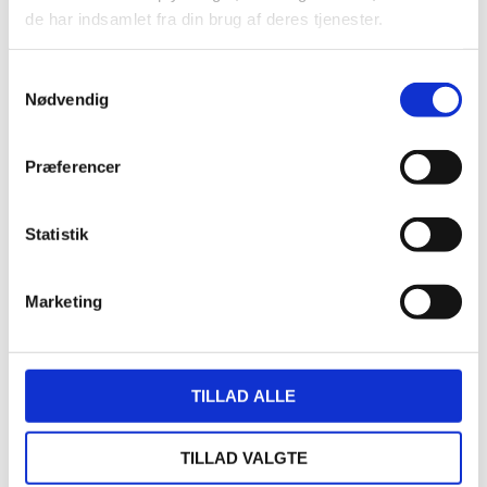
godt produkt for vores gæster i en ramme, hvor alle
de har indsamlet fra din brug af deres tjenester.
føler sig velkomne – for i Vores Kronborg er der
plads til alle, og der er ingen fine fornemmelser.
Samtykkevalg
Nødvendig
Mit personale er min familie, mine leverandører er
mine venner, og du, der læser dette, er min gæst,
og jeg vil gøre mit bedste for at give dig og dine
Præferencer
kære en god oplevelse.
Statistik
Kurt Skov, stifter af Blue Water koncernen, har
følgende filosofi for sin virksomhed:
Marketing
“Vi vil tjene penge, og vi vil have det sjovt.
Vi skal ikke have det så sjovt, at vi ikke tjener nogen
penge.
TILLAD ALLE
Vi skal ikke tjene så mange penge, at vi ikke har det
sjovt”.
TILLAD VALGTE