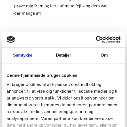
prøve mig frem og lære af mine fejl – og dem var
der mange af!
Erfaring
Samtykke
Detaljer
Om
Flere tusinde fileter, deller og anrettede tallerkener
senere står jeg der endnu. Humøret er stadig højt,
viljen intakt, og som årene er gået, er erfaring og
Denne hjemmeside bruger cookies
kompetencer kommet til.
Vi bruger cookies til at tilpasse vores indhold og
annoncer, til at vise dig funktioner til sociale medier og til
Forretningen har med tiden udviklet sig først med
at analysere vores trafik. Vi deler også oplysninger om
Fiskebutikken i juni 2019 og senere med
din brug af vores hjemmeside med vores partnere inden
Minigolfbanen i foråret 2020.
for sociale medier, annonceringspartnere og
analysepartnere. Vores partnere kan kombinere disse
Min vision for alle mine forretninger er at levere et
data med andre oplysninger, du har givet dem, eller som