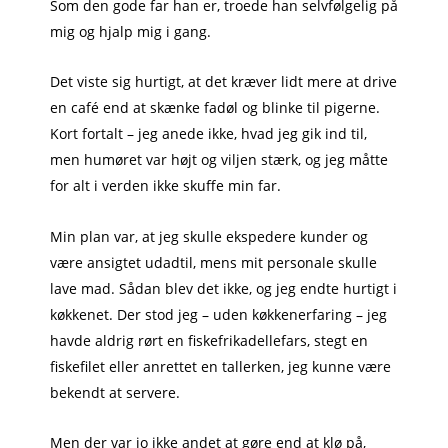
Som den gode far han er, troede han selvfølgelig på
mig og hjalp mig i gang.
Det viste sig hurtigt, at det kræver lidt mere at drive
en café end at skænke fadøl og blinke til pigerne.
Kort fortalt – jeg anede ikke, hvad jeg gik ind til,
men humøret var højt og viljen stærk, og jeg måtte
for alt i verden ikke skuffe min far.
Min plan var, at jeg skulle ekspedere kunder og
være ansigtet udadtil, mens mit personale skulle
lave mad. Sådan blev det ikke, og jeg endte hurtigt i
køkkenet. Der stod jeg – uden køkkenerfaring – jeg
havde aldrig rørt en fiskefrikadellefars, stegt en
fiskefilet eller anrettet en tallerken, jeg kunne være
bekendt at servere.
Men der var jo ikke andet at gøre end at klø på,